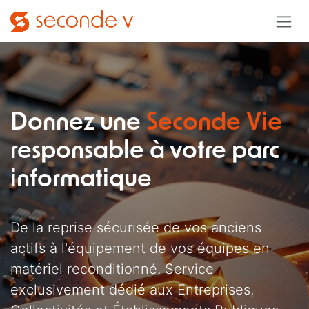
Se rendre au contenu
Donnez une
Seconde Vie
responsable à votre parc
informatique
De la reprise sécurisée de vos anciens
actifs à l'équipement de vos équipes en
matériel reconditionné. Service
exclusivement dédié aux Entreprises,